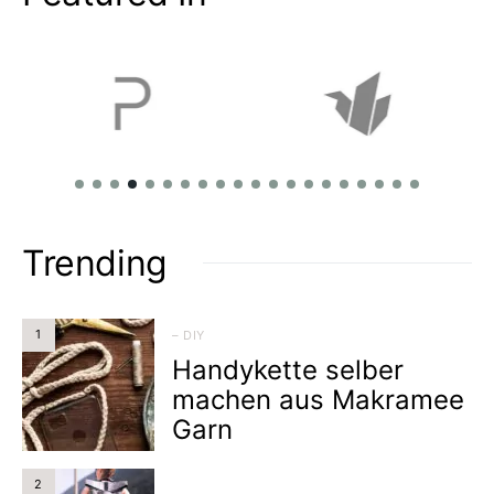
Trending
1
– DIY
Handykette selber
machen aus Makramee
Garn
2