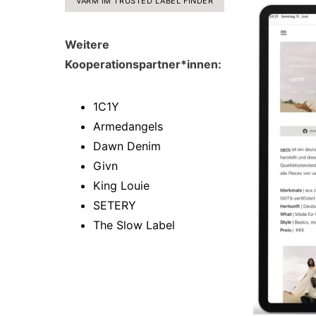
VARM IM TRUSTED LABEL FINDER
Weitere
Kooperationspartner*innen:
1C1Y
Armedangels
Dawn Denim
Givn
King Louie
SETERY
The Slow Label