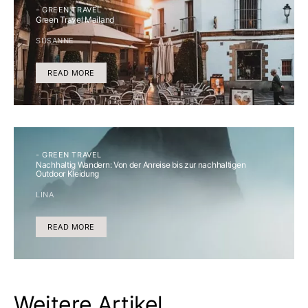
- GREEN TRAVEL
Green Travel Mailand
SUSANNE
READ MORE
- GREEN TRAVEL
Nachhaltig Wandern: Von der Anreise bis zur nachhaltigen
Outdoor Kleidung
LINA
READ MORE
Weitere Artikel