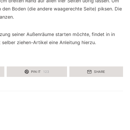
cm breiten Rand auf allen vier Seiten übrig lassen. Um
 den Boden (die andere waagerechte Seite) piksen. Die
lanzen.
nzung seiner Außenräume starten möchte, findet in in
selber ziehen-Artikel eine Anleitung hierzu.
PIN IT
123
SHARE