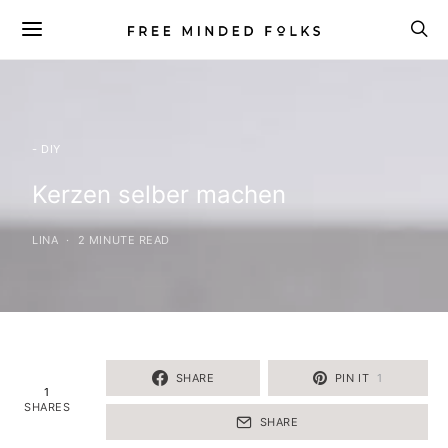
- DIY
Kerzen selber machen
LINA
2 MINUTE READ
SHARE
PIN IT
1
1
SHARES
SHARE