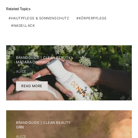
Related Topics
HAUTPFLEGE & SONNENSCHUTZ
KÖRPERPFLEGE
NAGELLACK
BRANDGUIDE | CLEAN BEAUTY
MÁDARA Cosmetics
ALICE
READ MORE
BRANDGUIDE | CLEAN BEAUTY
GRN
ALICE