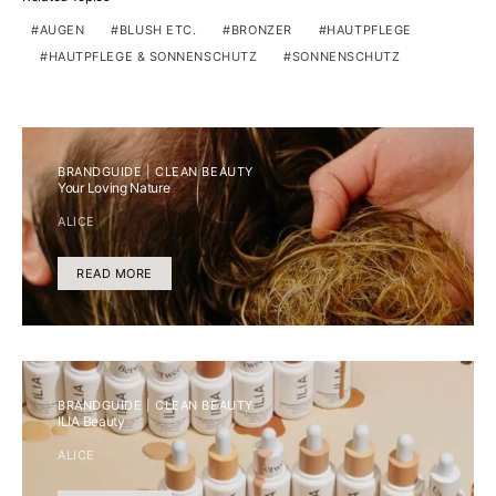
AUGEN
BLUSH ETC.
BRONZER
HAUTPFLEGE
HAUTPFLEGE & SONNENSCHUTZ
SONNENSCHUTZ
BRANDGUIDE | CLEAN BEAUTY
Your Loving Nature
ALICE
READ MORE
BRANDGUIDE | CLEAN BEAUTY
ILIA Beauty
ALICE