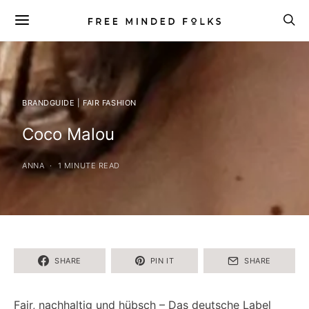
BRANDGUIDE | FAIR FASHION
Coco Malou
ANNA
1 MINUTE READ
SHARE
PIN IT
SHARE
Fair, nachhaltig und hübsch – Das deutsche Label