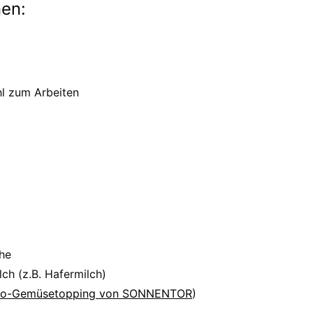
nen:
l zum Arbeiten
he
ch (z.B. Hafermilch)
io-Gemüsetopping von SONNENTOR
)