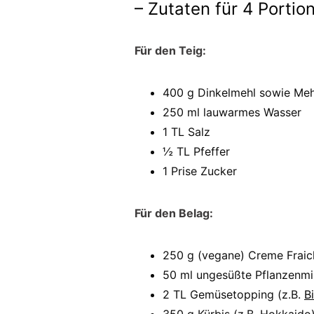
– Zutaten für 4 Portio
Für den Teig:
400 g Dinkelmehl sowie Meh
250 ml lauwarmes Wasser
1 TL Salz
½ TL Pfeffer
1 Prise Zucker
Für den Belag:
250 g (vegane) Creme Fraic
50 ml ungesüßte Pflanzenmil
2 TL Gemüsetopping (z.B.
B