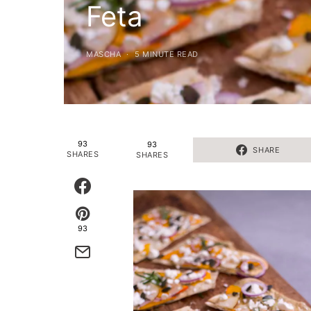
Feta
MASCHA
5 MINUTE READ
93
93
SHARE
SHARES
SHARES
93