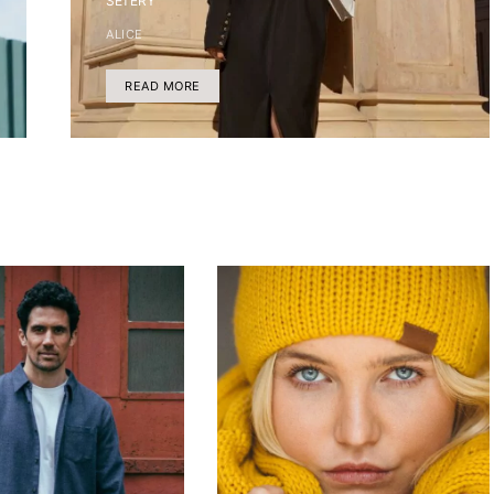
SETERY
ALICE
READ MORE