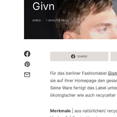
Givn
ANNA
1 MINUTE READ
SHARE
Für das berliner Fashionlabel
Givn
sie auf ihrer Homepage den gesam
Seine Ware fertigt das Label unt
ökologischer wie auch recycelter 
Merkmale
| aus natürlichen/ recy