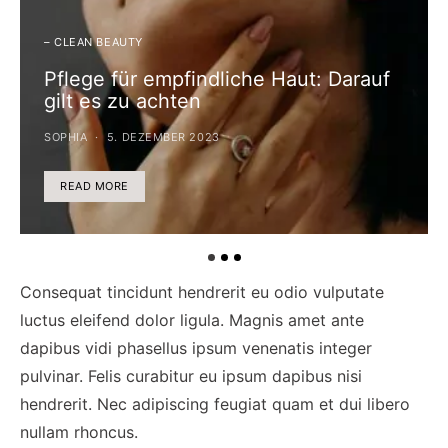
– CLEAN BEAUTY
Pflege für empfindliche Haut: Darauf
gilt es zu achten
SOPHIA
5. DEZEMBER 2023
READ MORE
Consequat tincidunt hendrerit eu odio vulputate
luctus eleifend dolor ligula. Magnis amet ante
dapibus vidi phasellus ipsum venenatis integer
pulvinar. Felis curabitur eu ipsum dapibus nisi
hendrerit. Nec adipiscing feugiat quam et dui libero
nullam rhoncus.