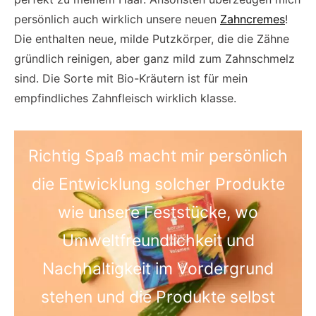
persönlich auch wirklich unsere neuen
Zahncremes
!
Die enthalten neue, milde Putzkörper, die die Zähne
gründlich reinigen, aber ganz mild zum Zahnschmelz
sind. Die Sorte mit Bio-Kräutern ist für mein
empfindliches Zahnfleisch wirklich klasse.
Richtig Spaß macht mir persönlich
die Entwicklung solcher Produkte
wie unsere Feststücke, wo
Umweltfreundlichkeit und
Nachhaltigkeit im Vordergrund
stehen und die Produkte selbst