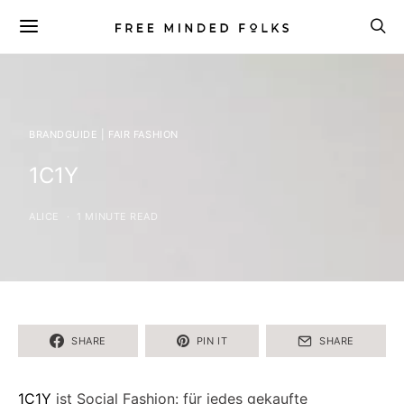
BRANDGUIDE | FAIR FASHION
1C1Y
ALICE
1 MINUTE READ
SHARE
PIN IT
SHARE
1C1Y
ist Social Fashion: für jedes gekaufte