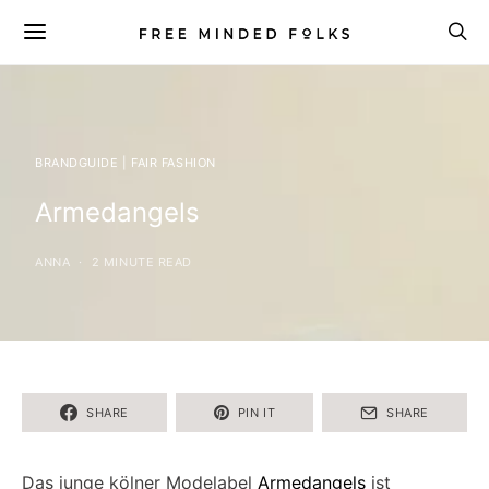
BRANDGUIDE | FAIR FASHION
Armedangels
ANNA
2 MINUTE READ
SHARE
PIN IT
SHARE
Das junge kölner Modelabel
Armedangels
ist