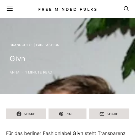
BRANDGUIDE | FAIR FASHION
Givn
ANNA
1 MINUTE READ
SHARE
PIN IT
SHARE
Für das berliner Fashionlabel
Givn
steht Transparenz