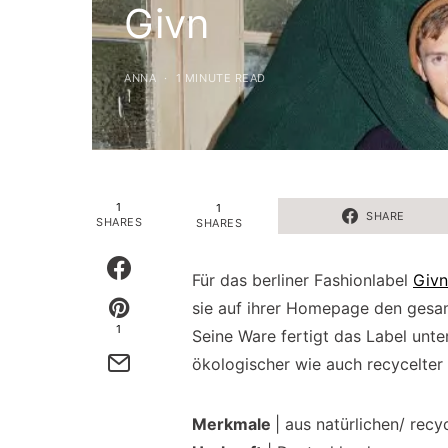
Givn
ANNA
1 MINUTE READ
1
1
SHARE
SHARES
SHARES
Für das berliner Fashionlabel
Givn
sie auf ihrer Homepage den gesam
1
Seine Ware fertigt das Label unt
ökologischer wie auch recycelter 
Merkmale
| aus natürlichen/ recy