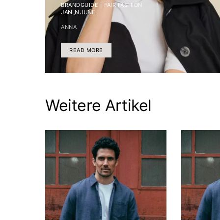
BRANDGUIDE | FAIR FASHION
JAN ‚N JUNE
ANNA
READ MORE
Weitere Artikel