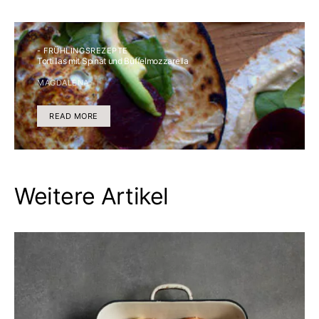
- FRÜHLINGSREZEPTE
Tortillas mit Spinat und Büffelmozzarella
MAGDALENA
READ MORE
Weitere Artikel