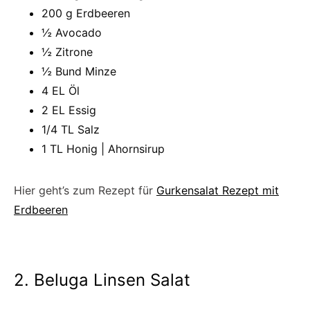
200 g Erdbeeren
½ Avocado
½ Zitrone
½ Bund Minze
4 EL Öl
2 EL Essig
1/4 TL Salz
1 TL Honig | Ahornsirup
Hier geht’s zum Rezept für
Gurkensalat Rezept mit
Erdbeeren
2. Beluga Linsen Salat