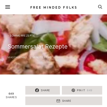
- SOMMERREZEPTE
Sommersalat Rezepte
MAGDALENA
2 MINUTE READ
SHARE
PIN IT
649
649
SHARES
SHARE