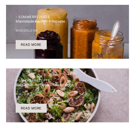
- SOMMERREZEPTE
Marmelade kochen: 4 Rezepte
MAGDALENA
READ MORE
- SOMMERREZEPTE
Bulgursalat mit getrockneten Feigen
MAGDALENA
READ MORE