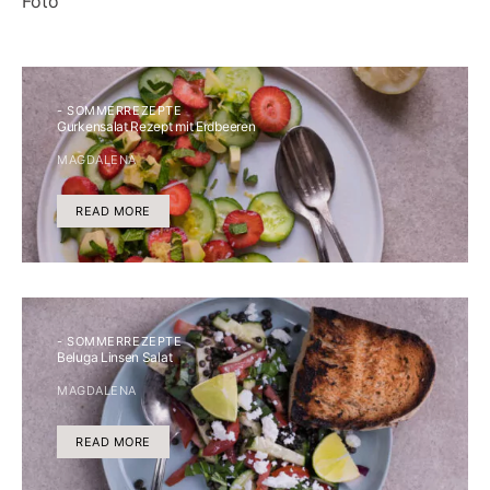
- SOMMERREZEPTE
Gurkensalat Rezept mit Erdbeeren
MAGDALENA
READ MORE
- SOMMERREZEPTE
Beluga Linsen Salat
MAGDALENA
READ MORE