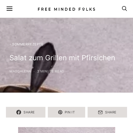
- SOMMERREZEPTE
Salat zum Grillen mit Pfirsichen
MAGDALENA
3 MINUTE READ
SHARE
PIN IT
SHARE