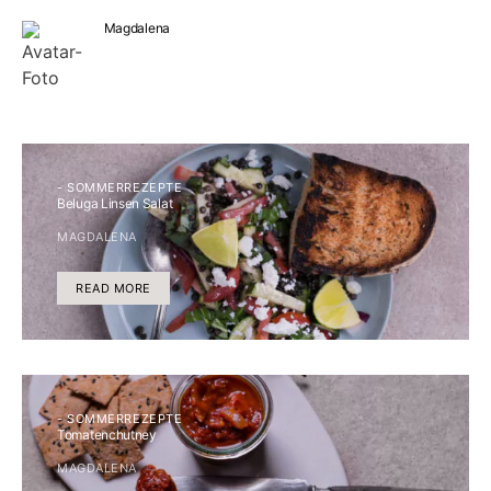
Magdalena
- SOMMERREZEPTE
Beluga Linsen Salat
MAGDALENA
READ MORE
- SOMMERREZEPTE
Tomatenchutney
MAGDALENA