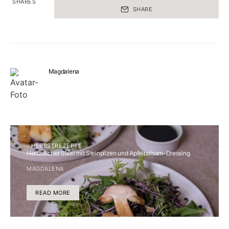
SHARES
SHARE
Magdalena
- HERBSTREZEPTE
Herbstlicher Salat mit Steinpilzen und Apfelbalsam-Dressing
MAGDALENA
READ MORE