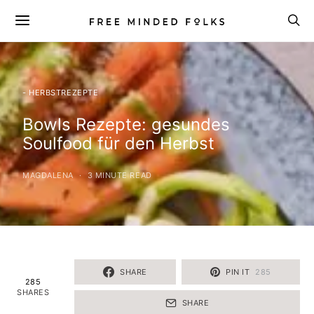
- HERBSTREZEPTE
Bowls Rezepte: gesundes
Soulfood für den Herbst
MAGDALENA
3 MINUTE READ
SHARE
PIN IT
285
285
SHARES
SHARE