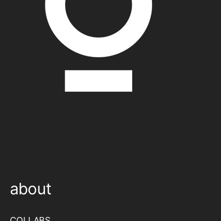
about
COLLABS