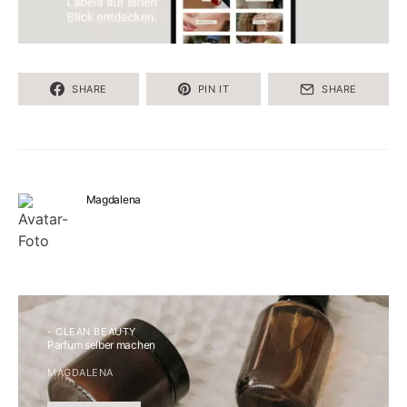
SHARE
PIN IT
SHARE
Magdalena
- CLEAN BEAUTY
Parfüm selber machen
MAGDALENA