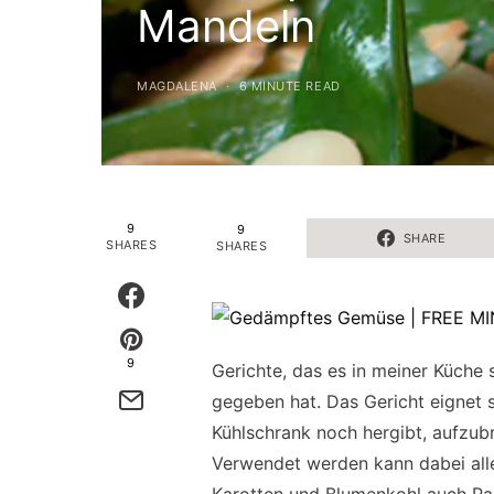
Mandeln
MAGDALENA
6 MINUTE READ
9
9
SHARE
SHARES
SHARES
9
Gerichte, das es in meiner Küche
gegeben hat. Das Gericht eignet 
Kühlschrank noch hergibt, aufzu
Verwendet werden kann dabei all