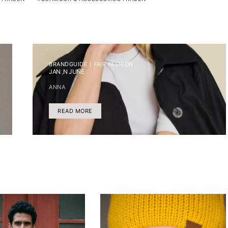
BRANDGUIDE | FAIR FASHION
JAN ‚N JUNE
ANNA
READ MORE