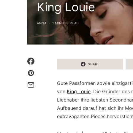
King Louie
ANNA
1 MINUTE READ
SHARE
Gute Passformen sowie einzigartig
von
King Louie
. Die Gründer des 
Liebhaber ihre liebsten Secondha
Aufbauend darauf hat sich ihr Mod
extravaganten Pieces hervorsticht