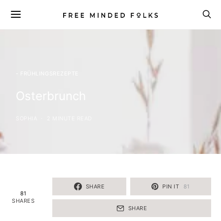
- FRÜHLINGSREZEPTE
Osterbrunch
SOPHIA
2 MINUTE READ
SHARE
PIN IT
81
81
SHARES
SHARE