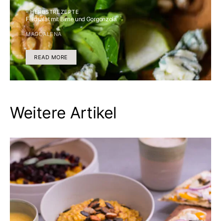
- HERBSTREZEPTE
Feldsalat mit Birne und Gorgonzola
MAGDALENA
READ MORE
Weitere Artikel