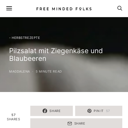
- HERBSTREZEPTE
Pilzsalat mit Ziegenkäse und
Blaubeeren
MAGDALENA
5 MINUTE READ
SHARE
PIN IT
57
57
SHARES
SHARE