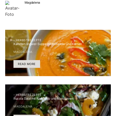
Magdalena
- HERBSTREZEPTE
Karotten-Ingwer-Suppe mit Koriander und Kernen
MAGDALENA
READ MORE
- HERBSTREZEPTE
Rucola Salat mit Radicchio und Mandarinen
MAGDALENA