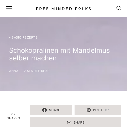
- BASIC REZEPTE
Schokopralinen mit Mandelmus
selber machen
ANNA
2 MINUTE READ
SHARE
PIN IT
87
87
SHARES
SHARE