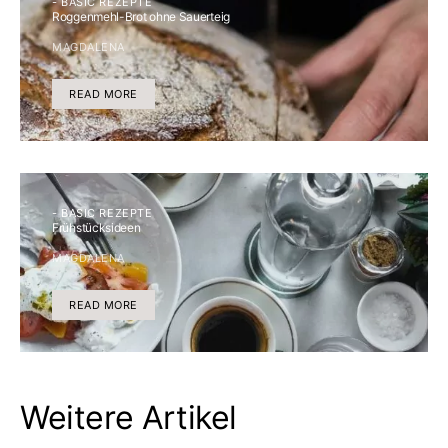
- BASIC REZEPTE
Roggenmehl-Brot ohne Sauerteig
MAGDALENA
READ MORE
- BASIC REZEPTE
Frühstücksideen
MAGDALENA
READ MORE
Weitere Artikel