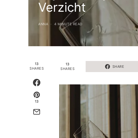
Verzicht
ANNA
4 MINUTE READ
13
13
SHARE
SHARES
SHARES
13