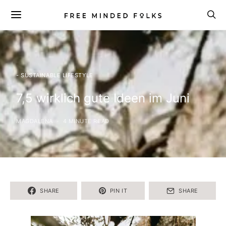
- SUSTAINABLE LIFESTYLE
7,5 wirklich gute Ideen im Juni
MAGDALENA
4 MINUTE READ
SHARE
PIN IT
SHARE