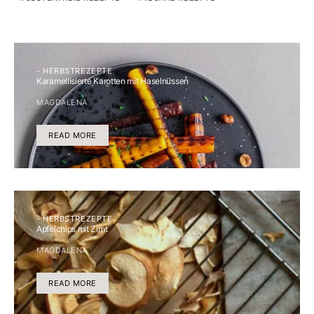
- HERBSTREZEPTE
Karamellisierte Karotten mit Haselnüssen
MAGDALENA
READ MORE
- HERBSTREZEPTE
Apfelchips mit Zimt
MAGDALENA
READ MORE