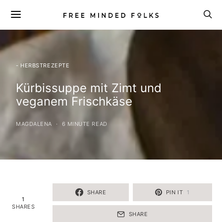
- HERBSTREZEPTE
Kürbissuppe mit Zimt und
veganem Frischkäse
MAGDALENA
6 MINUTE READ
SHARE
PIN IT
1
1
SHARES
SHARE