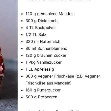
120 g gemahlene Mandeln
300 g Dinkelmehl
4 TL Backpulver
1/2 TL Salz
320 ml Hafermilch
80 ml Sonnenblumenöl
120 g braunen Zucker
1 Pkg Vanillezucker
1 EL Apfelessig
300 g veganer Frischkäse (z.B.
Veganer
Frischkäse aus Mandeln
)
160 g Puderzucker
500 g Erdbeeren