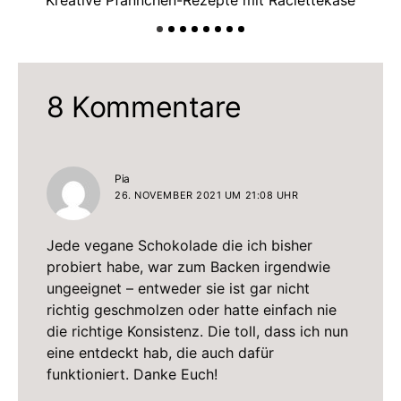
Kreative Pfännchen-Rezepte mit Raclettekäse
Ra
8 Kommentare
sagt:
Pia
26. NOVEMBER 2021 UM 21:08 UHR
Jede vegane Schokolade die ich bisher
probiert habe, war zum Backen irgendwie
ungeeignet – entweder sie ist gar nicht
richtig geschmolzen oder hatte einfach nie
die richtige Konsistenz. Die toll, dass ich nun
eine entdeckt hab, die auch dafür
funktioniert. Danke Euch!