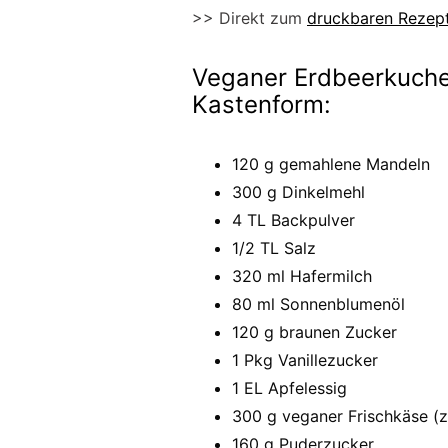
>> Direkt zum
druckbaren Rezep
Veganer Erdbeerkuche
Kastenform:
120 g gemahlene Mandeln
300 g Dinkelmehl
4 TL Backpulver
1/2 TL Salz
320 ml Hafermilch
80 ml Sonnenblumenöl
120 g braunen Zucker
1 Pkg Vanillezucker
1 EL Apfelessig
300 g veganer Frischkäse (z
160 g Puderzucker