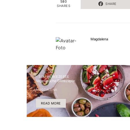
580
SHARE
SHARES
Magdalena
- SOMMERREZEPTE
Vegetarische Grillrezepte
MAGDALENA
READ MORE