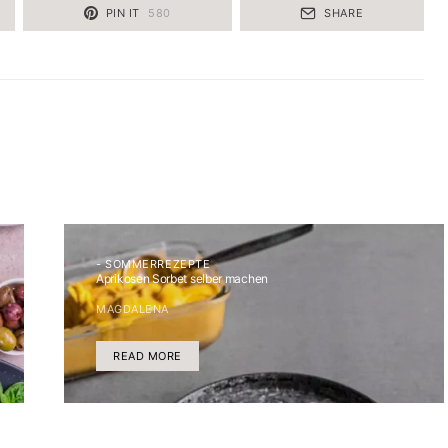
PIN IT
580
SHARE
- SOMMERREZEPTE
Aprikosen Sorbet selber machen
MAGDALENA
READ MORE