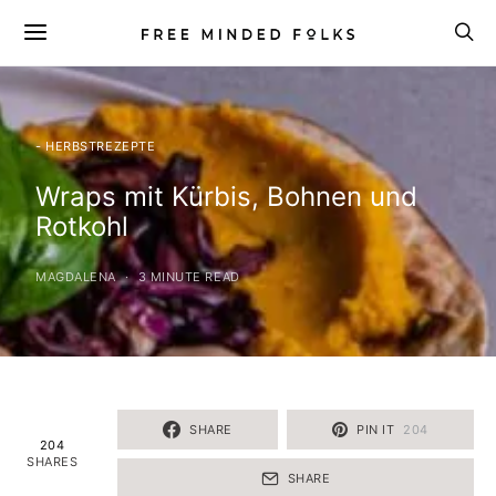
- HERBSTREZEPTE
Wraps mit Kürbis, Bohnen und
Rotkohl
MAGDALENA
3 MINUTE READ
SHARE
PIN IT
204
204
SHARES
SHARE