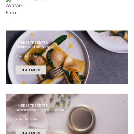
- HERBSTREZEPTE
Kürbisravioli mit Salbei
MAGDALENA
READ MORE
- HERBSTREZEPTE
Birnenmarmelade mit Thymian
MAGDALENA
READ MORE