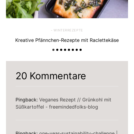
- WINTERREZEPTE
Kreative Pfännchen-Rezepte mit Raclettekäse
Ra
20 Kommentare
Pingback:
Veganes Rezept // Grünkohl mit
Süßkartoffel - freemindedfolks-blog
Pingback:
one-year-sustainability-challenge |