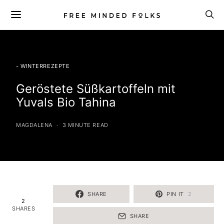
- WINTERREZEPTE
Geröstete Süßkartoffeln mit
Yuvals Bio Tahina
MAGDALENA
3 MINUTE READ
SHARE
PIN IT
2
2
SHARES
SHARE