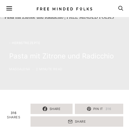
- HERBSTREZEPTE
Pasta mit Zitrone und Radicchio
MAGDALENA
2 MINUTE READ
SHARE
PIN IT
316
316
SHARES
SHARE