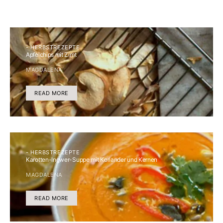
- HERBSTREZEPTE
Apfelchips mit Zimt
MAGDALENA
READ MORE
- HERBSTREZEPTE
Karotten-Ingwer-Suppe mit Koriander und Kernen
MAGDALENA
READ MORE