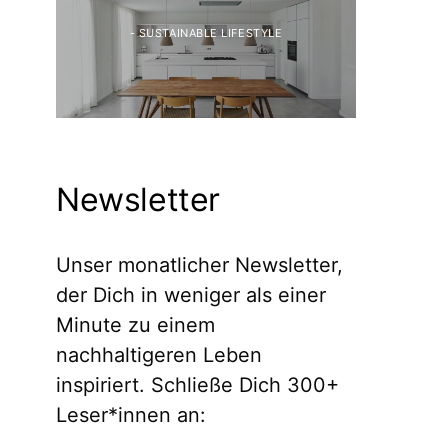
- SUSTAINABLE LIFESTYLE
Newsletter
- SUSTAINABLE LIFESTYLE
- SUSTAINABLE 
Stricken für Anfänger: Darauf
Nachhaltig U
solltet Ihr achten
Einrichten, Ene
Unser monatlicher Newsletter,
der Dich in weniger als einer
Minute zu einem
nachhaltigeren Leben
inspiriert. Schließe Dich 300+
Leser*innen an: