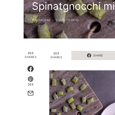
Spinatgnocchi mi
MAGDALENA
5 MINUTE READ
203
203
SHARE
SHARES
SHARES
203