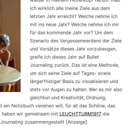
wieder in meinem Hinterkopf herum. Hab
ich wirklich alle meine Ziele aus dem
letzten Jahr erreicht? Welche nehme ich
mit ins neue Jahr? Welche nehme ich mir
für das kommende Jahr vor? Um dem
Szenario des Vergessenwerdens der Ziele
und Vorsätze dieses Jahr vorzubeugen,
greife ich dieses Jahr auf Bullet
Journaling zurück. Das ist eine Methode,
um sich seine Ziele auf Tages- sowie
längerfristiger Basis zu visualisieren und
stets vor Augen zu halten. Wer es mir also
gleichtun und Kreativität, Ordnung,
 ein Notizbuch vereinen will, für all das Schöne, das
en haben wir gemeinsam mit
LEUCHTTURM1917
die
t Journaling zusammengestellt [Anzeige].