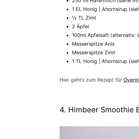
250 ml Hafermilch (siehe Inf
1 EL Honig | Ahornsirup (sieh
½ TL Zimt
2 Äpfel
100ml Apfelsaft (alternativ:
Messerspitze Anis
Messerspitze Zimt
1 TL Honig | Ahornsirup (sieh
Hier geht’s zum Rezept für
Overni
4. Himbeer Smoothie 