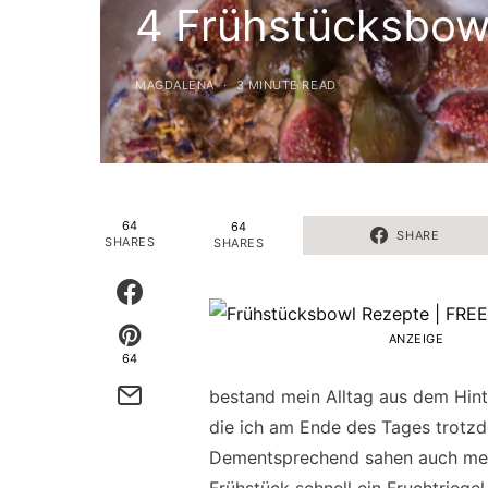
4 Frühstücksbow
MAGDALENA
3 MINUTE READ
64
64
SHARE
SHARES
SHARES
ANZEIGE
64
bestand mein Alltag aus dem Hint
die ich am Ende des Tages trotzd
Dementsprechend sahen auch mei