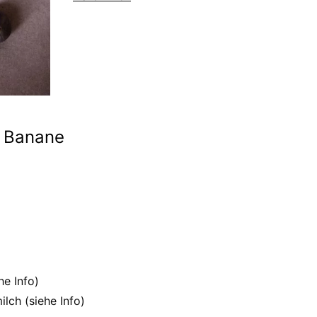
e Banane
he Info)
lch (siehe Info)