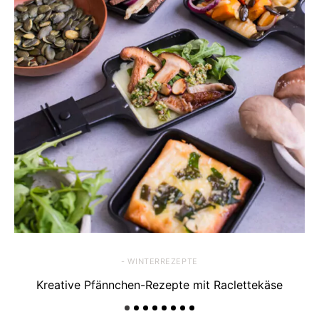
- WINTERREZEPTE
Kreative Pfännchen-Rezepte mit Raclettekäse
Ra