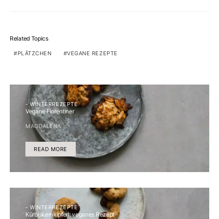
Related Topics
PLÄTZCHEN
VEGANE REZEPTE
- WINTERREZEPTE
Vegane Florentiner
MAGDALENA
READ MORE
- WINTERREZEPTE
Kürbiskernkipferl: veganes Rezept