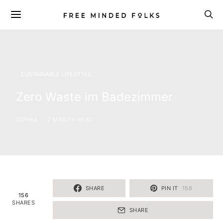
- SUSTAINABLE LIFESTYLE
Zero Waste im Badezimmer
SOPHIA
2 MINUTE READ
SHARE
PIN IT
156
156
SHARES
SHARE