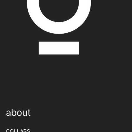
about
COLLABS